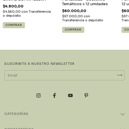
12 
Temáticos x 12 unidades
$4.800,00
$60
$60.000,00
$4.560,00
con
Transferencia
o depósito
$57
$57.000,00
con
Tran
Transferencia o depósito
COMPRAR
SUSCRIBITE A NUESTRO NEWSLETTER
CATEGORÍAS