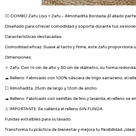
🧘‍♀️ COMBO Zafu Liso + Zafu - Almohadita Bordada ¡El aliado perfe
Diseñado para ofrecer comodidad y soporte durante tus sesiones de
Características destacadas:
Comodidad eficaz: Suave al tacto y firme, este zafu proporciona
Dimensiones:
🔅 Zafu: Con 14 cm de alto y 30 cm de diámetro, su forma redonda e
☁ Relleno: Fabricado con 100% cáscara de trigo sarraceno, el relle
⬜ Almohadita: 25cm de largo y 12cm de ancho.
☁ Relleno: Fabricado con semillas de lino y lavanda, el relleno se
⚠ IMPORTANTE: Se calienta el relleno SIN FUNDA.
Fundas extraíbles para su lavado.
Transforma tu práctica de bienestar y mejora tu flexibilidad. ¡Ideal