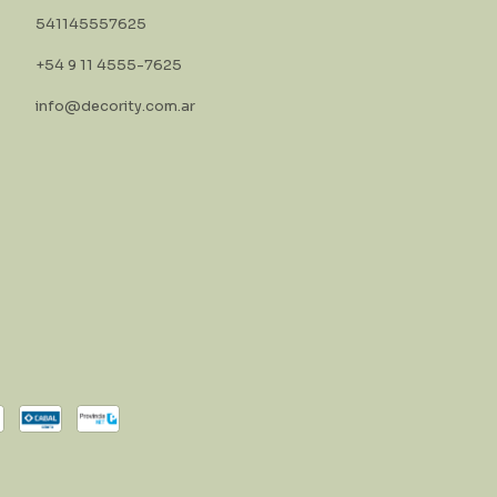
541145557625
+54 9 11 4555-7625
info@decority.com.ar