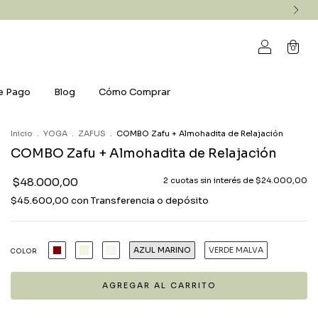
0
e Pago
Blog
Cómo Comprar
Inicio
.
YOGA
.
ZAFUS
.
COMBO Zafu + Almohadita de Relajación
COMBO Zafu + Almohadita de Relajación
$48.000,00
2
cuotas sin interés de
$24.000,00
$45.600,00
con
Transferencia o depósito
AZUL MARINO
VERDE MALVA
COLOR