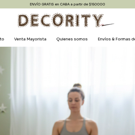
ENVÍO GRATIS en CABA a partir de $150000
to
Venta Mayorista
Quienes somos
Envíos & Formas d