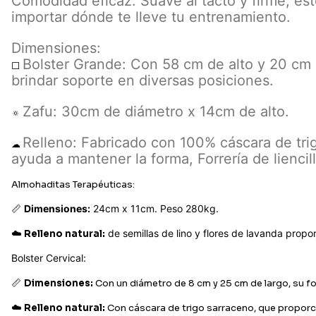
Comodidad eficaz: Suave al tacto y firme, e
importar dónde te lleve tu entrenamiento.
Dimensiones:
Bolster Grande: Con 58 cm de alto y 20 cm de
⬜
brindar soporte en diversas posiciones.
Zafu: 30cm de diámetro x 14cm de alto.
🔅
Relleno: Fabricado con 100% cáscara de trigo
☁
ayuda a mantener la forma, Forrería de liencil
Almohaditas Terapéuticas:
📏
Dimensiones:
24cm x 11cm. Peso 280kg.
☁️
de
semillas de lino y flores de lavanda propo
Relleno natural:
Bolster Cervical:
📏
Dimensiones:
Con un diámetro de 8 cm y 25 cm de largo, su fo
☁️
Relleno natural:
Con cáscara de trigo sarraceno, que proporc