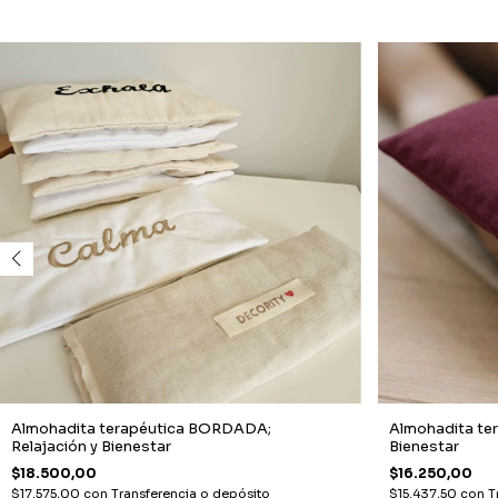
Almohadita terapéutica BORDADA;
Almohadita ter
Relajación y Bienestar
Bienestar
$18.500,00
$16.250,00
$17.575,00
con
Transferencia o depósito
$15.437,50
con
T