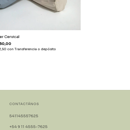
er Cervical
750,00
2,50
con
Transferencia o depósito
CONTACTÁNOS
541145557625
+54 9 11 4555-7625