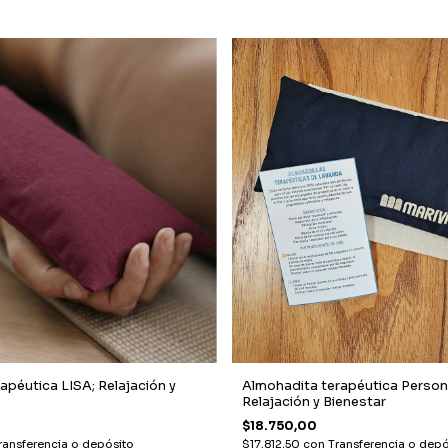
apéutica LISA; Relajación y
Almohadita terapéutica Person
Relajación y Bienestar
$18.750,00
ransferencia o depósito
$17.812,50
con
Transferencia o depó