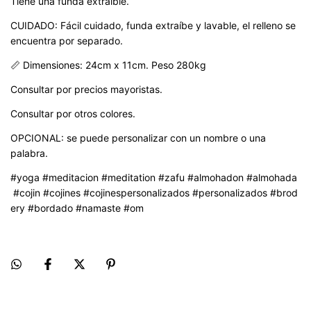
Tiene una funda extraible.
CUIDADO: Fácil cuidado, funda extraíbe y lavable, el relleno se
encuentra por separado.
📏 Dimensiones: 24cm x 11cm. Peso 280kg
Consultar por precios mayoristas.
Consultar por otros colores.
OPCIONAL: se puede personalizar con un nombre o una
palabra.
#yoga
#meditacion
#meditation
#zafu
#almohadon
#almohada
#cojin
#cojines
#cojinespersonalizados
#personalizados
#brod
ery
#bordado
#namaste
#om