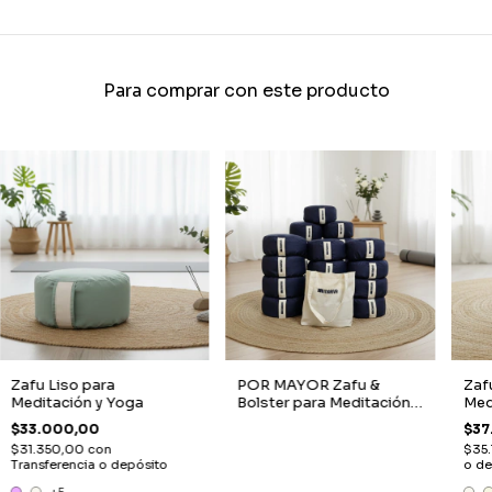
Para comprar con este producto
Zafu Liso para
POR MAYOR Zafu &
Zaf
Meditación y Yoga
Bolster para Meditación y
Med
Yoga - MAYORISTA
$33.000,00
$37
$31.350,00
con
$35
Transferencia o depósito
o de
+5